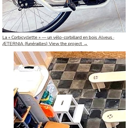
La « Corbicyclette » — un vélo-corbillard en bois
Alveus ·
ÆTERNIA (funérailles)
View the project →