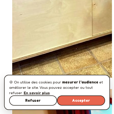
Grande bibliothèque enfant
Slumberland
🍪 On utilise des cookies pour
mesurer l'audience
et
améliorer le site. Vous pouvez accepter ou tout
refuser.
En savoir plus
.
Refuser
Accepter