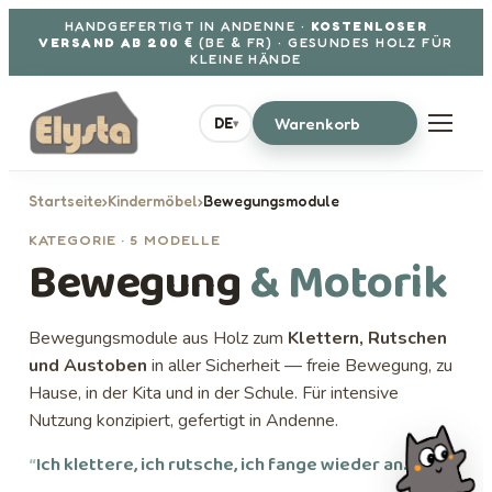
Aller au contenu
HANDGEFERTIGT IN ANDENNE ·
KOSTENLOSER
VERSAND AB 200 €
(BE & FR) · GESUNDES HOLZ FÜR
KLEINE HÄNDE
Warenkorb
DE
▾
Startseite
›
Kindermöbel
›
Bewegungsmodule
KATEGORIE · 5 MODELLE
Bewegung
& Motorik
Bewegungsmodule aus Holz zum
Klettern, Rutschen
und Austoben
in aller Sicherheit — freie Bewegung, zu
Hause, in der Kita und in der Schule. Für intensive
Nutzung konzipiert, gefertigt in Andenne.
“
Ich klettere, ich rutsche, ich fange wieder an.
”