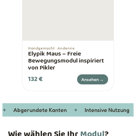
Handgemacht · Andenne
Elypik Maus – Freie
Bewegungsmodul inspiriert
von Pikler
132 €
Ansehen →
✦
Abgerundete Kanten
✦
Intensive Nutzung
Wie wählen Sie Ihr
Modul
?