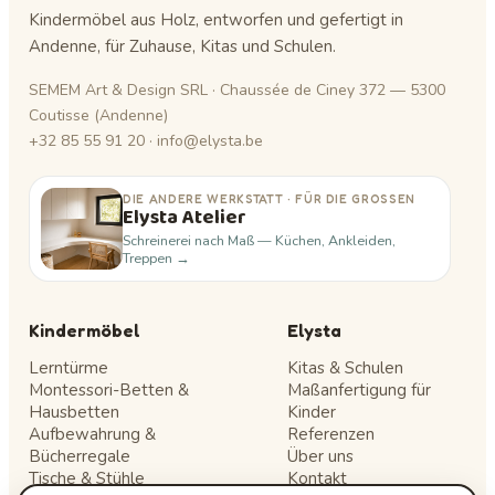
Kindermöbel aus Holz, entworfen und gefertigt in
Andenne, für Zuhause, Kitas und Schulen.
SEMEM Art & Design SRL · Chaussée de Ciney 372 — 5300
Coutisse (Andenne)
+32 85 55 91 20 · info@elysta.be
DIE ANDERE WERKSTATT · FÜR DIE GROSSEN
Elysta Atelier
Schreinerei nach Maß — Küchen, Ankleiden,
Treppen →
Kindermöbel
Elysta
Lerntürme
Kitas & Schulen
Montessori-Betten &
Maßanfertigung für
Hausbetten
Kinder
Aufbewahrung &
Referenzen
Bücherregale
Über uns
Tische & Stühle
Kontakt