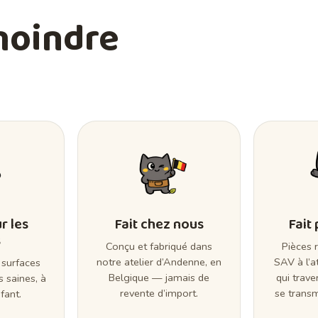
moindre
r les
Fait chez nous
Fait
s
Conçu et fabriqué dans
Pièces 
notre atelier d’Andenne, en
SAV à l’a
 surfaces
Belgique — jamais de
qui trave
s saines, à
revente d’import.
se transm
fant.