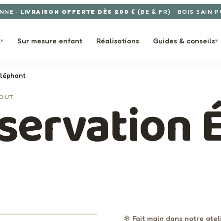
NNE ·
LIVRAISON OFFERTE DÈS 200 €
(BE & FR) · BOIS SAIN 
s
Sur mesure enfant
Réalisations
Guides & conseils
▾
▾
Éléphant
bservation 
BOUT
· FABRIQUÉ EN BELGIQUE · ELYSTA
185€
TVAC
›
✻ Fait main dans notre atel