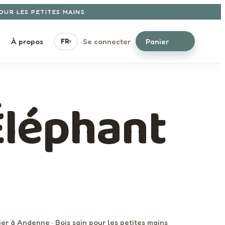
POUR LES PETITES MAINS
À propos
Se connecter
Panier
FR
▾
Éléphant
ier à Andenne · Bois sain pour les petites mains