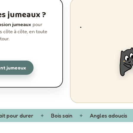
es jumeaux ?
ension jumeaux
pour
s côte à côte, en toute
tour.
ent jumeaux
 pour durer
✦
Bois sain
✦
Angles adoucis
✦