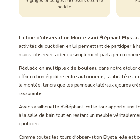
réglages et usages successifs selon le
Pa
modèle.
La
tour d'observation Montessori Éléphant Elysta
a
activités du quotidien en lui permettant de participer à ha
mains, observer, aider ou simplement partager un momen
Réalisée en
multiplex de bouleau
dans notre atelier 
offrir un bon équilibre entre
autonomie, stabilité et d
la montée, tandis que les panneaux latéraux ajourés cr
rassurante.
Avec sa silhouette d'éléphant, cette tour apporte une to
à la salle de bain tout en restant un meuble véritableme
quotidien.
Comme toutes les tours d'observation Elysta, elle est c