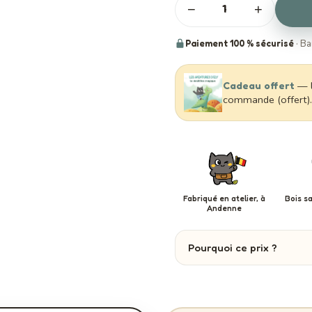
−
+
Paiement 100 % sécurisé
· Ba
— l
Cadeau offert
commande (offert).
Fabriqué en atelier, à
Bois sa
Andenne
Pourquoi ce prix ?