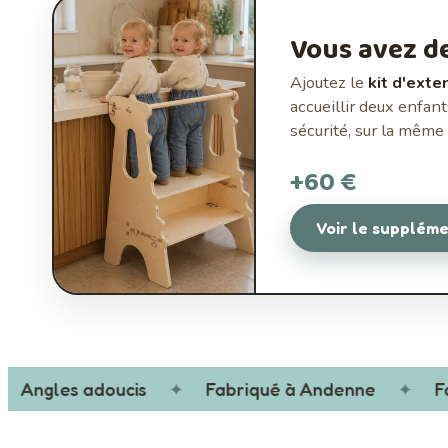
Vous avez d
Ajoutez le
kit d'ext
accueillir deux enfant
sécurité, sur la même 
+60 €
Voir le supplém
Angles adoucis
✦
Fabriqué à Andenne
✦
Fait