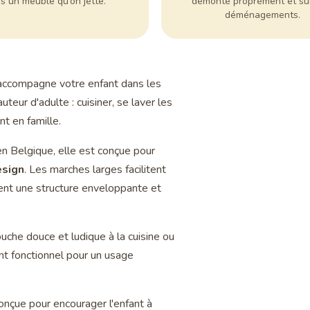
s un meuble qu’on jette.
démonte proprement et sui
déménagements.
ccompagne votre enfant dans les
uteur d'adulte : cuisiner, se laver les
t en famille.
en Belgique, elle est conçue pour
esign
. Les marches larges facilitent
éent une structure enveloppante et
uche douce et ludique à la cuisine ou
nt fonctionnel pour un usage
onçue pour encourager l'enfant à