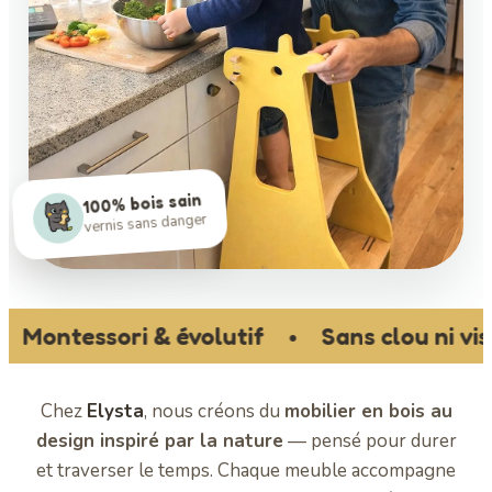
100% bois sain
vernis sans danger
ntessori & évolutif
Sans clou ni vis
●
●
Chez
Elysta
, nous créons du
mobilier en bois au
design inspiré par la nature
— pensé pour durer
et traverser le temps. Chaque meuble accompagne