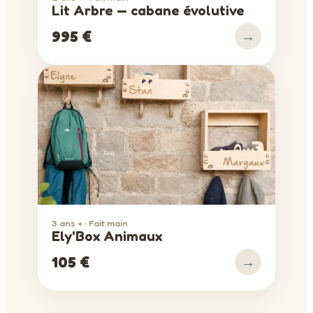
Lit Arbre — cabane évolutive
→
995 €
3 ans + · Fait main
Ely'Box Animaux
→
105 €