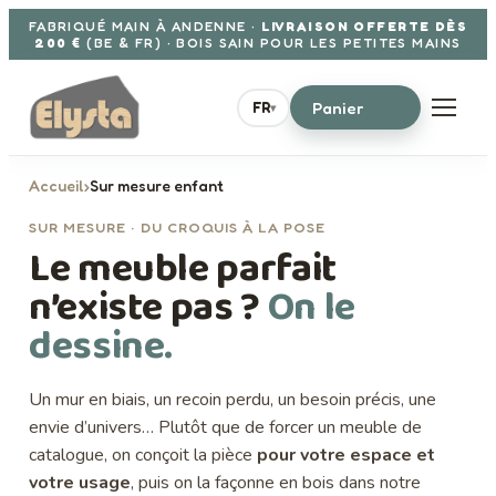
Aller au contenu
FABRIQUÉ MAIN À ANDENNE ·
LIVRAISON OFFERTE DÈS
200 €
(BE & FR) · BOIS SAIN POUR LES PETITES MAINS
Panier
FR
▾
Accueil
›
Sur mesure enfant
SUR MESURE · DU CROQUIS À LA POSE
Le meuble parfait
n’existe pas ?
On le
dessine.
Un mur en biais, un recoin perdu, un besoin précis, une
envie d’univers… Plutôt que de forcer un meuble de
catalogue, on conçoit la pièce
pour votre espace et
votre usage
, puis on la façonne en bois dans notre