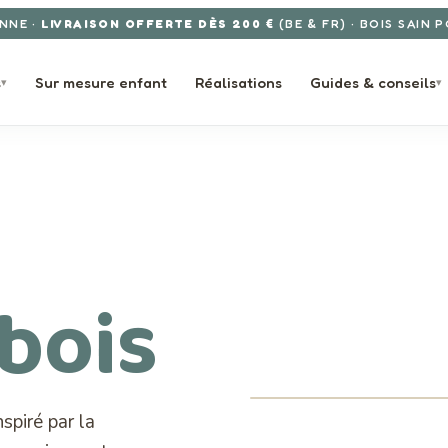
NNE ·
LIVRAISON OFFERTE DÈS 200 €
(BE & FR) · BOIS SAIN 
s
Sur mesure enfant
Réalisations
Guides & conseils
▾
▾
 bois
inspiré par la