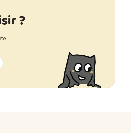
sir ?
nte