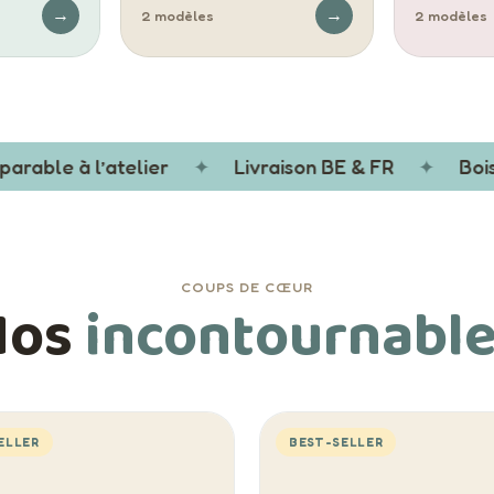
→
→
2 modèles
2 modèles
able à l’atelier
✦
Livraison BE & FR
✦
Bois s
COUPS DE CŒUR
Nos
incontournabl
ELLER
BEST-SELLER