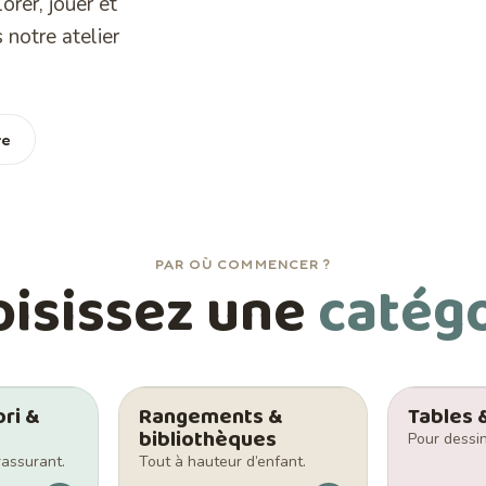
orer, jouer et
 notre atelier
re
PAR OÙ COMMENCER ?
oisissez une
catég
ori &
Rangements &
Tables 
bibliothèques
Pour dessin
 rassurant.
Tout à hauteur d’enfant.