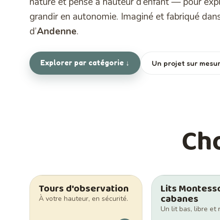
nature et pensé à hauteur d’enfant — pour expl
grandir en autonomie. Imaginé et fabriqué dans
d’
Andenne
.
Explorer par catégorie ↓
Un projet sur mesu
Ch
Tours d'observation
Lits Montess
cabanes
À votre hauteur, en sécurité.
Un lit bas, libre et