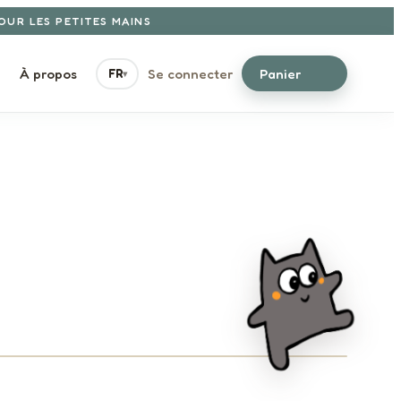
POUR LES PETITES MAINS
À propos
Se connecter
Panier
FR
▾