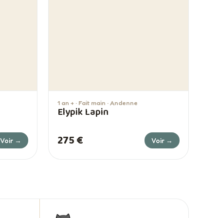
1 an + · Fait main · Andenne
Elypik Lapin
275 €
Voir →
Voir →