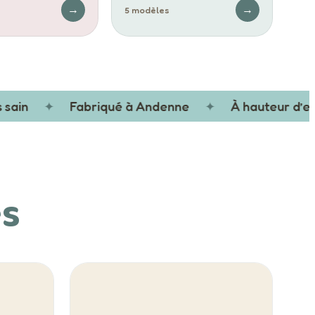
→
→
5 modèles
ain
✦
Fabriqué à Andenne
✦
À hauteur d’enfa
es