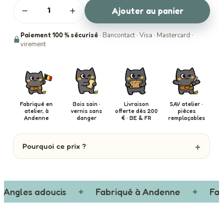
−
+
Ajouter au panier
Paiement 100 % sécurisé
· Bancontact · Visa · Mastercard ·
virement
Fabriqué en
Bois sain ·
Livraison
SAV atelier ·
atelier, à
vernis sans
offerte dès 200
pièces
Andenne
danger
€ · BE & FR
remplaçables
Pourquoi ce prix ?
Angles adoucis
✦
Fabriqué à Andenne
✦
Fait