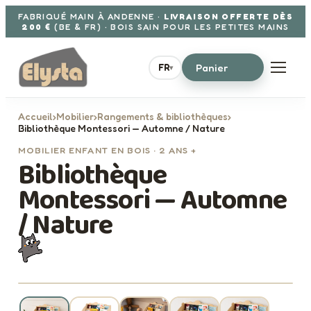
Aller au contenu
FABRIQUÉ MAIN À ANDENNE ·
LIVRAISON OFFERTE DÈS
200 €
(BE & FR) · BOIS SAIN POUR LES PETITES MAINS
Panier
FR
▾
Accueil
›
Mobilier
›
Rangements & bibliothèques
›
Bibliothèque Montessori — Automne / Nature
MOBILIER ENFANT EN BOIS · 2 ANS +
Bibliothèque
Montessori — Automne
/ Nature
· FABRIQUÉ EN BELGIQUE · ELYSTA
290€
TVAC
1 / 5
‹
›