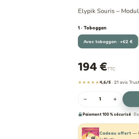
Elypik Souris – Module
1 · Toboggan
Avec toboggan · +62 €
194 €
TTC
★★★★★
4,6/5
· 21 avis Trust
−
+
Paiement 100 % sécurisé
· Ba
— l
Cadeau offert