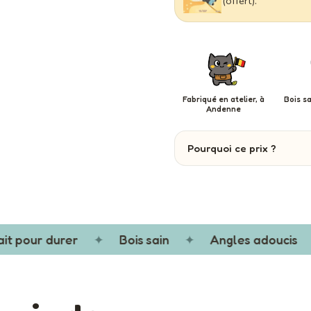
(offert).
Fabriqué en atelier, à
Bois sa
Andenne
Pourquoi ce prix ?
 pour durer
✦
Bois sain
✦
Angles adoucis
✦