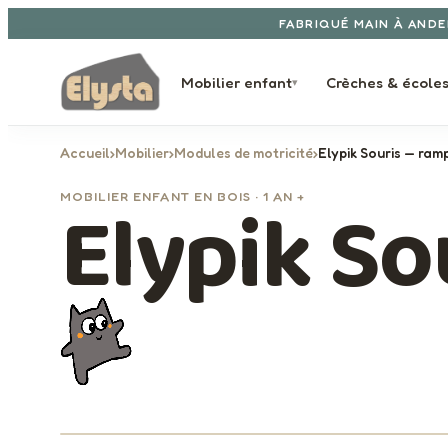
Aller au contenu
FABRIQUÉ MAIN À ANDE
Mobilier enfant
Crèches & école
▾
Accueil
›
Mobilier
›
Modules de motricité
›
Elypik Souris — ramp
Elypik So
MOBILIER ENFANT EN BOIS · 1 AN +
1 / 4
‹