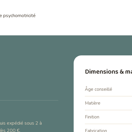
de psychomotricité
Dimensions & ma
Âge conseillé
Matière
–
Finition
uis expédié sous 2 à
dès 200 €.
Fabrication