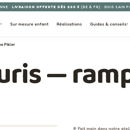
NNE ·
LIVRAISON OFFERTE DÈS 200 €
(BE & FR) · BOIS SAIN 
s
Sur mesure enfant
Réalisations
Guides & conseils
▾
▾
e Pikler
uris — ramp
· FABRIQUÉ EN BELGIQUE · ELYSTA
132€
TVAC
›
✻ Fait main dans notre atel