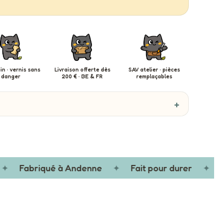
in · vernis sans
Livraison offerte dès
SAV atelier · pièces
danger
200 € · BE & FR
remplaçables
Fabriqué à Andenne
✦
Fait pour durer
✦