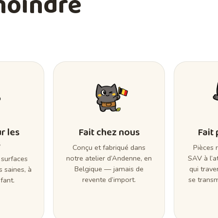
moindre
r les
Fait chez nous
Fait
s
Conçu et fabriqué dans
Pièces 
notre atelier d’Andenne, en
SAV à l’a
 surfaces
Belgique — jamais de
qui trave
s saines, à
revente d’import.
se transm
fant.