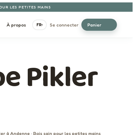
POUR LES PETITES MAINS
À propos
Se connecter
Panier
FR
▾
e Pikler
ier à Andenne · Bois sain pour les petites mains