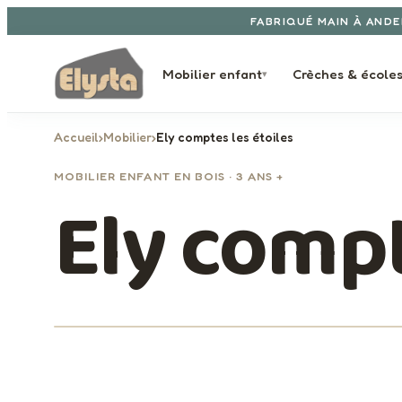
Aller au contenu
FABRIQUÉ MAIN À ANDE
Mobilier enfant
Crèches & école
▾
Accueil
›
Mobilier
›
Ely comptes les étoiles
MOBILIER ENFANT EN BOIS · 3 ANS +
Ely compt
1 / 1