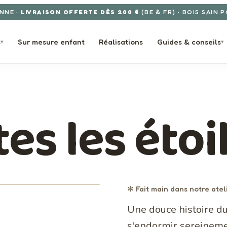
NNE ·
LIVRAISON OFFERTE DÈS 200 €
(BE & FR) · BOIS SAIN 
s
Sur mesure enfant
Réalisations
Guides & conseils
▾
▾
es les étoi
· FABRIQUÉ EN BELGIQUE · ELYSTA
9€
TVAC
✻ Fait main dans notre atel
Une douce histoire du 
s'endormir sereinemen