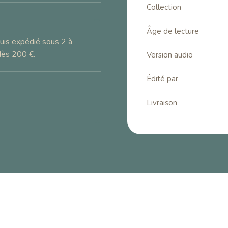
Collection
–
Âge de lecture
uis expédié sous 2 à
dès 200 €.
Version audio
Édité par
+
Livraison
+