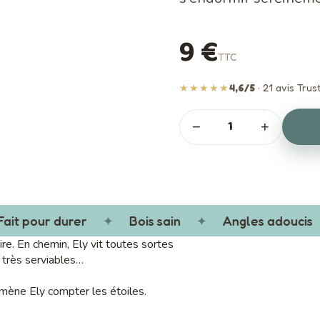
9 €
TTC
★★★★★
4,6/5
· 21 avis Trust
−
+
it pour durer
✦
Bois sain
✦
Angles adoucis
aire. En chemin, Ely vit toutes sortes
 très serviables…
mmène Ely compter les étoiles.