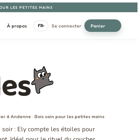
POUR LES PETITES MAINS
À propos
Se connecter
Panier
FR
▾
les
ier à Andenne · Bois sain pour les petites mains
soir : Ely compte les étoiles pour
t. Idéal pour le rituel du coucher.