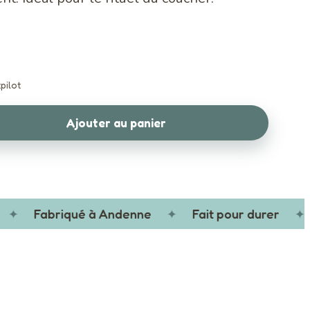
pilot
Ajouter au panier
✦
Fabriqué à Andenne
✦
Fait pour durer
✦