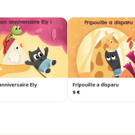
nniversaire Ely
Fripouille a disparu
9 €