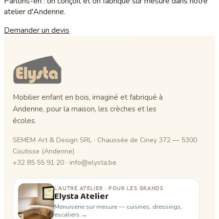
Parlons-en : on conçoit et on fabrique sur mesure dans notre
atelier d'Andenne.
Demander un devis
Sur mesure enfant
Mobilier enfant en bois, imaginé et fabriqué à
Andenne, pour la maison, les crèches et les
écoles.
SEMEM Art & Design SRL · Chaussée de Ciney 372 — 5300
Coutisse (Andenne)
+32 85 55 91 20 · info@elysta.be
L'AUTRE ATELIER · POUR LES GRANDS
Elysta Atelier
Menuiserie sur mesure — cuisines, dressings,
escaliers →