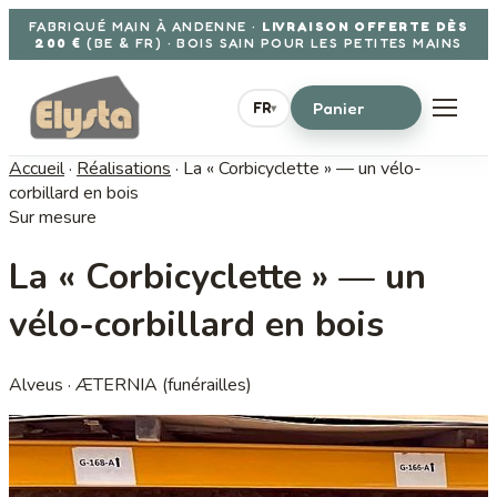
Aller au contenu
FABRIQUÉ MAIN À ANDENNE ·
LIVRAISON OFFERTE DÈS
200 €
(BE & FR) · BOIS SAIN POUR LES PETITES MAINS
Panier
FR
▾
Accueil
·
Réalisations
·
La « Corbicyclette » — un vélo-
corbillard en bois
Sur mesure
La « Corbicyclette » — un
vélo-corbillard en bois
Alveus · ÆTERNIA (funérailles)